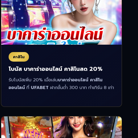
คาสิโน
โบนัส บาคาร่าออนไลน์ คาสิโนสด 20%
รับโบนัสเพิ่ม 20% เมื่อเล่น
บาคาร่าออนไลน์
คาสิโน
ออนไลน์
ที่
UFABET
ฝากขั้นต่ำ 300 บาท ทำเทิร์น 8 เท่า