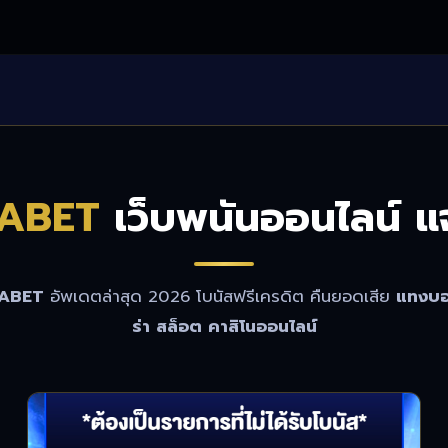
ABET
เว็บพนันออนไลน์ แ
ABET
อัพเดตล่าสุด 2026 โบนัสฟรีเครดิต คืนยอดเสีย
แทงบอ
ร่า
สล็อต
คาสิโนออนไลน์