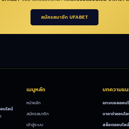
สมัครสมาชิก UFABET
เมนูหลัก
บทความแน
หน้าหลัก
แทงบอลออนไ
อนไลน์
สมัครสมาชิก
บาคาร่าออนไลน
ง
เข้าสู่ระบบ
สล็อตออนไลน