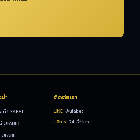
ะนำ
ติดต่อเรา
LINE:
@ufabet
ลน์
UFABET
บริการ:
24 ชั่วโมง
์
UFABET
์
UFABET