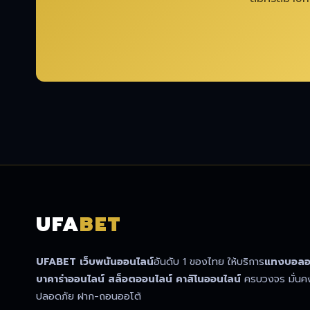
UFA
BET
UFABET
เว็บพนันออนไลน์
อันดับ 1 ของไทย ให้บริการ
แทงบอลอ
บาคาร่าออนไลน์
สล็อตออนไลน์
คาสิโนออนไลน์
ครบวงจร มั่นค
ปลอดภัย ฝาก-ถอนออโต้