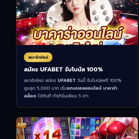
สมาชิกใหม่
สมัคร UFABET รับโบนัส 100%
สมาชิกใหม่ สมัคร
UFABET
วันนี้ รับโบนัสฟรี 100%
สูงสุด 5,000 บาท เริ่ม
แทงบอลออนไลน์
บาคาร่า
สล็อต
ได้ทันที ทำเทิร์นเพียง 5 เท่า