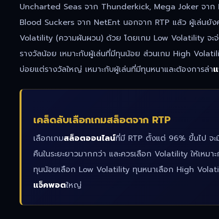
Uncharted Seas จาก Thunderkick, Mega Joker จาก 
Blood Suckers จาก NetEnt นอกจาก RTP แล้ว ผู้เล่นยัง
Volatility (ความผันผวน) ด้วย โดยเกม Low Volatility จะจ
รางวัลน้อย เหมาะกับผู้เล่นที่มีทุนน้อย ส่วนเกม High Volatil
บ่อยแต่รางวัลใหญ่ เหมาะกับผู้เล่นที่มีทุนหนาและต้องการล่า
แ
เคล็ดลับเลือกเกมสล็อตจาก RTP
เลือกเกม
สล็อตออนไลน์
ที่มี RTP ตั้งแต่ 96% ขึ้นไป จะ
คืนในระยะยาวมากกว่า และควรเลือก Volatility ให้เหมา
ทุนน้อยเลือก Low Volatility ทุนหนาเลือก High Volatili
แจ็คพอต
ใหญ่