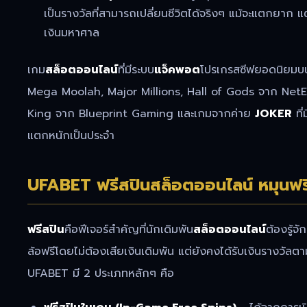
เป็นรางวัลที่สามารถเปลี่ยนชีวิตได้จริงๆ แม้จะแตกยาก แต
เงินมหาศาล
เกม
สล็อตออนไลน์
ที่มีระบบ
แจ็คพอต
โปรเกรสซีฟยอดนิยมบ
Mega Moolah, Major Millions, Hall of Gods จาก NetE
King จาก Blueprint Gaming และเกมจากค่าย
JOKER
ที่ม
แตกหนักเป็นประจำ
UFABET ฟรีสปินสล็อตออนไลน์ หมุนฟรีไ
ฟรีสปิน
คือฟีเจอร์สำคัญที่นักเดิมพัน
สล็อตออนไลน์
ต้องรู้จ
ล้อฟรีโดยไม่ต้องเสียเงินเดิมพัน แต่ยังคงได้รับเงินรางวัล
UFABET มี 2 ประเภทหลักๆ คือ