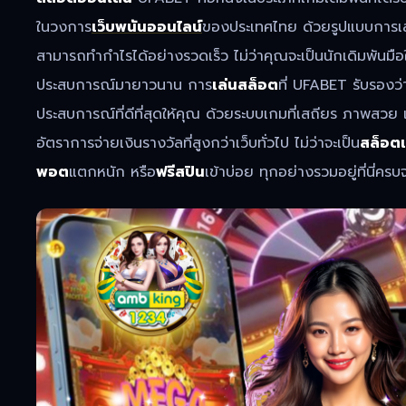
ในวงการ
เว็บพนันออนไลน์
ของประเทศไทย ด้วยรูปแบบการเล่น
สามารถทำกำไรได้อย่างรวดเร็ว ไม่ว่าคุณจะเป็นนักเดิมพันมือใหม
ประสบการณ์มายาวนาน การ
เล่นสล็อต
ที่ UFABET รับรองว
ประสบการณ์ที่ดีที่สุดให้คุณ ด้วยระบบเกมที่เสถียร ภาพสวย
อัตราการจ่ายเงินรางวัลที่สูงกว่าเว็บทั่วไป ไม่ว่าจะเป็น
สล็อต
พอต
แตกหนัก หรือ
ฟรีสปิน
เข้าบ่อย ทุกอย่างรวมอยู่ที่นี่ครบ