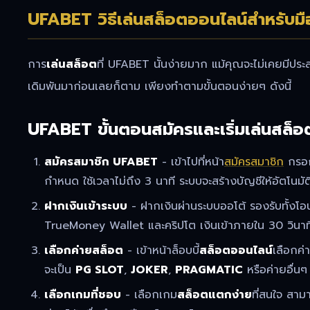
UFABET วิธีเล่นสล็อตออนไลน์สำหรับมื
การ
เล่นสล็อต
ที่ UFABET นั้นง่ายมาก แม้คุณจะไม่เคยมีปร
เดิมพันมาก่อนเลยก็ตาม เพียงทำตามขั้นตอนง่ายๆ ดังนี้
UFABET ขั้นตอนสมัครและเริ่มเล่นสล็อ
สมัครสมาชิก UFABET
- เข้าไปที่หน้า
สมัครสมาชิก
กรอก
กำหนด ใช้เวลาไม่ถึง 3 นาที ระบบจะสร้างบัญชีให้อัตโนมัต
ฝากเงินเข้าระบบ
- ฝากเงินผ่านระบบออโต้ รองรับทั้งโ
TrueMoney Wallet และคริปโต เงินเข้าภายใน 30 วินาที ไ
เลือกค่ายสล็อต
- เข้าหน้าล็อบบี้
สล็อตออนไลน์
เลือกค่า
จะเป็น
PG SLOT
,
JOKER
,
PRAGMATIC
หรือค่ายอื่นๆ
เลือกเกมที่ชอบ
- เลือกเกม
สล็อตแตกง่าย
ที่สนใจ สา