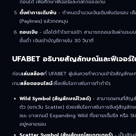
ก่อนได้ เพื่อศึกษาฟีเจอร์และกลไกของเกม
ตั้งค่าการเดิมพัน
- กำหนดจำนวนเงินเดิมพันต่อรอบ เลื
(Paylines) แล้วกดหมุน
ถอนเงิน
- เมื่อได้กำไรตามเป้า สามารถถอนเงินผ่านระบบออ
ขั้นต่ำ เงินเข้าบัญชีภายใน 30 วินาที
UFABET อธิบายสัญลักษณ์และฟีเจอร์
ก่อน
เล่นสล็อต
ที่ UFABET ผู้เล่นควรทำความเข้าใจสัญลักษณ
เกม
สล็อตออนไลน์
เพื่อเพิ่มโอกาสในการทำกำไร
Wild Symbol (สัญลักษณ์ไวลด์)
- สามารถแทนที่สัญลั
ตัว (ยกเว้น Scatter) ช่วยเพิ่มโอกาสในการจับคู่สัญลัก
ชนะ บางเกมมี Expanding Wild ที่ขยายเต็มรีล หรือ Stic
อยู่หลายรอบ
Scatter Symbol (สัญลักษณ์สแกตเตอร์)
- เป็นสัญ