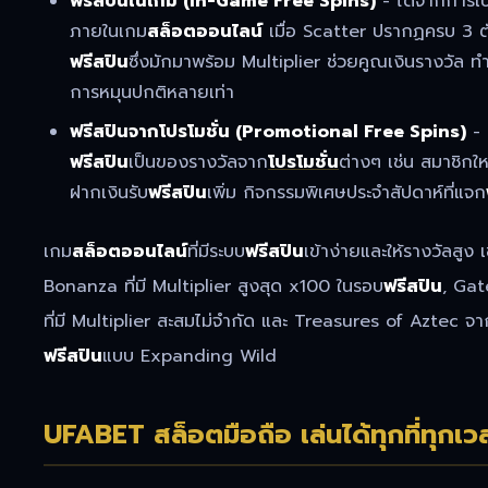
ฟรีสปินในเกม (In-Game Free Spins)
- ได้จากการเป
ภายในเกม
สล็อตออนไลน์
เมื่อ Scatter ปรากฏครบ 3 ตั
ฟรีสปิน
ซึ่งมักมาพร้อม Multiplier ช่วยคูณเงินรางวัล ทำ
การหมุนปกติหลายเท่า
ฟรีสปินจากโปรโมชั่น (Promotional Free Spins)
- 
ฟรีสปิน
เป็นของรางวัลจาก
โปรโมชั่น
ต่างๆ เช่น สมาชิกให
ฝากเงินรับ
ฟรีสปิน
เพิ่ม กิจกรรมพิเศษประจำสัปดาห์ที่แจก
เกม
สล็อตออนไลน์
ที่มีระบบ
ฟรีสปิน
เข้าง่ายและให้รางวัลสูง
Bonanza ที่มี Multiplier สูงสุด x100 ในรอบ
ฟรีสปิน
, Ga
ที่มี Multiplier สะสมไม่จำกัด และ Treasures of Aztec จ
ฟรีสปิน
แบบ Expanding Wild
UFABET สล็อตมือถือ เล่นได้ทุกที่ทุกเว