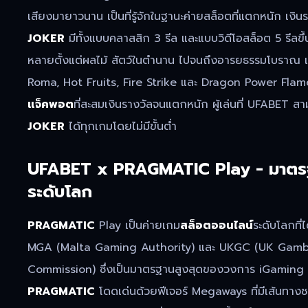
เสียงมายาวนาน เป็นที่รู้จักในฐานะค่ายสล็อตที่แตกหนัก เงิ
JOKER
มีทั้งแบบคลาสสิก 3 รีล และแบบวิดีโอสล็อต 5 รีลข
หลายตั้งแต่ผลไม้ สัตว์ในตำนาน ไปจนถึงอารยธรรมโบราณ 
Roma, Hot Fruits, Fire Strike และ Dragon Power Flam
แจ็คพอต
ที่สะสมเงินรางวัลจนแตกหนัก ผู้เล่นที่ UFABET ส
JOKER
ได้ทุกเกมโดยไม่มีขั้นต่ำ
UFABET x PRAGMATIC Play - มาตร
ระดับโลก
PRAGMATIC
Play เป็นค่ายเกม
สล็อตออนไลน์
ระดับโลกที
MGA (Malta Gaming Authority) และ UKGC (UK Gamb
Commission) ซึ่งเป็นมาตรฐานสูงสุดของวงการ iGaming
PRAGMATIC
โดดเด่นด้วยฟีเจอร์ Megaways ที่มีเส้นทาง