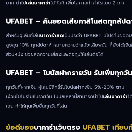
บาท นำไป
เล่นบาคาร่า
ได้ทันที เพิ่มโอกาสทำกำไรแบบ 2 เท่า
UFABET – คืนยอดเสีย
คาสิโนสด
ทุกสัปด
สำหรับผู้เล่นที่เล่น
บาคาร่าสด
เป็นประจำ UFABET มีโปรคืนยอดเส
สูงสุด 10% ทุกสัปดาห์ หมายความว่าแม้จะเสียพนัน ก็ยังได้เงิน
ส่วนหนึ่ง ช่วยลดความเสี่ยงและต่อทุนให้เล่นต่อได้
UFABET – โบนัสฝากรายวัน รับเพิ่มทุกวั
ทุกวันที่ฝากเงิน ผู้เล่นมีสิทธิ์รับโบนัสฝากเพิ่ม 5%-20% ตาม
เงื่อนไขโปรโมชั่นรายวัน โบนัสเหล่านี้สามารถนำไป
เล่นบาคาร่า
ได
เลย ทำให้ทุนเพิ่มขึ้นทุกวันที่เล่น
ข้อดีของ
บาคาร่าเว็บตรง
UFABET เทียบก