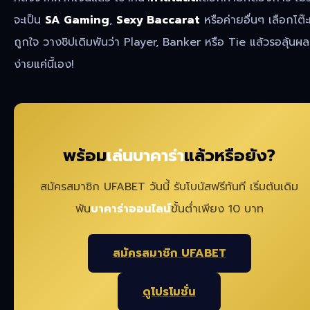
จะเป็น
SA Gaming
,
Sexy Baccarat
หรือค่ายอื่นๆ เลือกโต๊ะท
ถูกใจ วางชิปเดิมพันว่า Player, Banker หรือ Tie แล้วรอลุ้นผล
ง่ายแค่นี้เอง!
พร้อม
เล่นบาคาร่า
แล้วหรือยัง?
สมัครสมาชิก UFABET วันนี้ รับโบนัสฟรีทันที เริ่มต้นเดิม
พัน
บาคาร่าออนไลน์
ขั้นต่ำเพียง 10 บาท
สมัครสมาชิก UFABET
ดูโปรโมชั่น