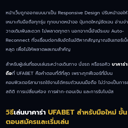
หน้าเว็บถูกออกแบบมาเป็น Responsive Design ปรับหน้าจอให้
เหมาะกับมือถือทุกรุ่น ทุกขนาดหน้าจอ ปุ่มกดใหญ่ชัดเจน อ่านง่
วางเดิมพันสะดวก ไม่พลาดทุกตา นอกจากนี้ยังมีระบบ Auto-
Reconnect ที่จะเชื่อมต่อกลับอัตโนมัติหากสัญญาณอินเทอร์เน็
หลุด เพื่อไม่ให้พลาดผลเกมสำคัญ
สำหรับผู้เล่นที่ชอบเล่นระหว่างเดินทาง นั่งรถ หรือรอคิว
บาคาร่า
ถือ
ที่ UFABET คือคำตอบที่ดีที่สุด เพราะทุกฟีเจอร์ที่มีบน
คอมพิวเตอร์สามารถใช้งานได้ครบถ้วนบนมือถือ ไม่ว่าจะเป็นการด
สถิติ การเปลี่ยนห้อง การฝาก-ถอนเงิน และการรับโบนัส
วิธี
เล่นบาคาร่า
UFABET สำหรับมือใหม่ ขั้น
ตอนสมัครและเริ่มเล่น