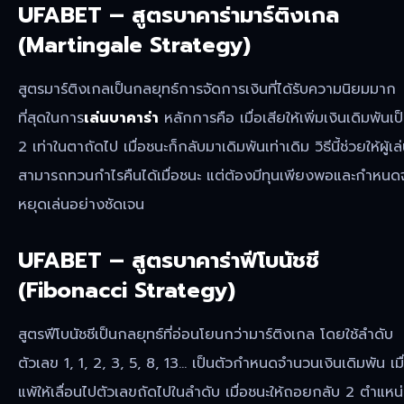
UFABET –
สูตรบาคาร่า
มาร์ติงเกล
(Martingale Strategy)
สูตรมาร์ติงเกลเป็นกลยุทธ์การจัดการเงินที่ได้รับความนิยมมาก
ที่สุดในการ
เล่นบาคาร่า
หลักการคือ เมื่อเสียให้เพิ่มเงินเดิมพันเป
2 เท่าในตาถัดไป เมื่อชนะก็กลับมาเดิมพันเท่าเดิม วิธีนี้ช่วยให้ผู้เล
สามารถทวนกำไรคืนได้เมื่อชนะ แต่ต้องมีทุนเพียงพอและกำหนด
หยุดเล่นอย่างชัดเจน
UFABET –
สูตรบาคาร่า
ฟีโบนัชชี
(Fibonacci Strategy)
สูตรฟีโบนัชชีเป็นกลยุทธ์ที่อ่อนโยนกว่ามาร์ติงเกล โดยใช้ลำดับ
ตัวเลข 1, 1, 2, 3, 5, 8, 13... เป็นตัวกำหนดจำนวนเงินเดิมพัน เมื
แพ้ให้เลื่อนไปตัวเลขถัดไปในลำดับ เมื่อชนะให้ถอยกลับ 2 ตำแหน