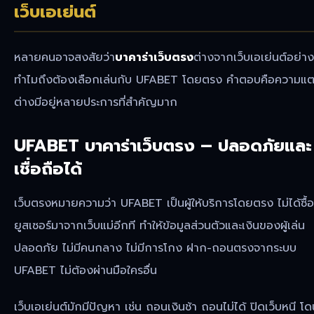
เว็บเอเย่นต์
หลายคนอาจสงสัยว่า
บาคาร่าเว็บตรง
ต่างจากเว็บเอเย่นต์อย่าง
ทำไมถึงต้องเลือกเล่นกับ UFABET โดยตรง คำตอบคือความแ
ต่างมีอยู่หลายประการที่สำคัญมาก
UFABET
บาคาร่าเว็บตรง
– ปลอดภัยและ
เชื่อถือได้
เว็บตรงหมายความว่า UFABET เป็นผู้ให้บริการโดยตรง ไม่ได้ซื้อ
ยูสเซอร์มาจากเว็บแม่อีกที ทำให้ข้อมูลส่วนตัวและเงินของผู้เล่น
ปลอดภัย ไม่มีคนกลาง ไม่มีการโกง ฝาก-ถอนตรงจากระบบ
UFABET ไม่ต้องผ่านมือใครอื่น
เว็บเอเย่นต์มักมีปัญหา เช่น ถอนเงินช้า ถอนไม่ได้ ปิดเว็บหนี โ