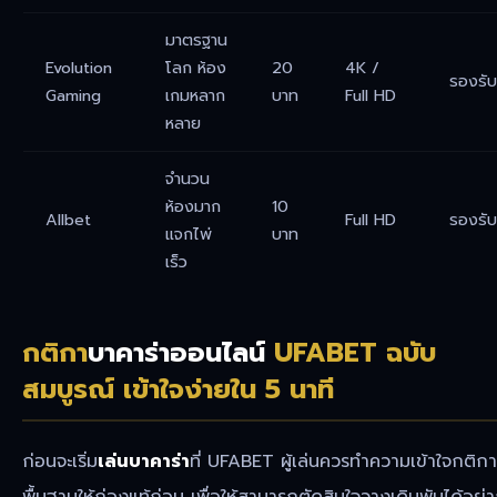
มาตรฐาน
Evolution
โลก ห้อง
20
4K /
รองรับ
Gaming
เกมหลาก
บาท
Full HD
หลาย
จำนวน
ห้องมาก
10
Allbet
Full HD
รองรับ
แจกไพ่
บาท
เร็ว
กติกา
บาคาร่าออนไลน์
UFABET ฉบับ
สมบูรณ์ เข้าใจง่ายใน 5 นาที
ก่อนจะเริ่ม
เล่นบาคาร่า
ที่ UFABET ผู้เล่นควรทำความเข้าใจกติกา