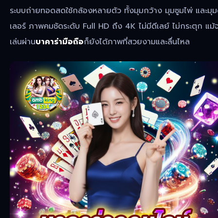
ระบบถ่ายทอดสดใช้กล้องหลายตัว ทั้งมุมกว้าง มุมซูมไพ่ และมุม
เลอร์ ภาพคมชัดระดับ Full HD ถึง 4K ไม่มีดีเลย์ ไม่กระตุก แม้จ
เล่นผ่าน
บาคาร่ามือถือ
ก็ยังได้ภาพที่สวยงามและลื่นไหล