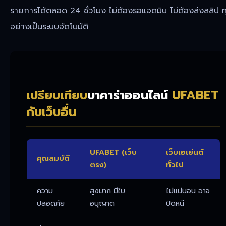
รายการได้ตลอด 24 ชั่วโมง ไม่ต้องรอแอดมิน ไม่ต้องส่งสลิป ท
อย่างเป็นระบบอัตโนมัติ
เปรียบเทียบ
บาคาร่าออนไลน์
UFABET
กับเว็บอื่น
UFABET (เว็บ
เว็บเอเย่นต์
คุณสมบัติ
ตรง)
ทั่วไป
ความ
สูงมาก มีใบ
ไม่แน่นอน อาจ
ปลอดภัย
อนุญาต
ปิดหนี