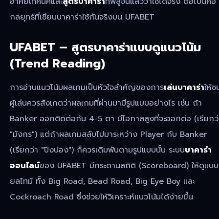
อาศัยเทคนิคและ
สูตรบาคาร่า
ที่พิสูจน์แล้วว่าใช้ได้จริง ต่อไปนี้คือ
กลยุทธ์ที่เซียนบาคาร่าใช้กันจริงบน UFABET
UFABET –
สูตรบาคาร่า
แบบดูแนวโน้ม
(Trend Reading)
การอ่านแนวโน้มผลเกมเป็นหัวใจสำคัญของการ
เล่นบาคาร่า
ให้ช
ผู้เล่นควรสังเกตว่าผลเกมที่ผ่านมามีรูปแบบอย่างไร เช่น ถ้า
Banker ออกติดต่อกัน 4-5 ตา มีโอกาสสูงที่จะออกต่อ (เรียกว่
"มังกร") แต่ถ้าผลเกมสลับไปมาระหว่าง Player กับ Banker
(เรียกว่า "ปิงปอง") ก็ควรเดิมพันตามรูปแบบนั้น ระบบ
บาคาร่า
ออนไลน์
ของ UFABET มีกระดานสถิติ (Scoreboard) ให้ดูแบบเ
ยลไทม์ ทั้ง Big Road, Bead Road, Big Eye Boy และ
Cockroach Road ซึ่งช่วยให้วิเคราะห์แนวโน้มได้ง่ายขึ้น