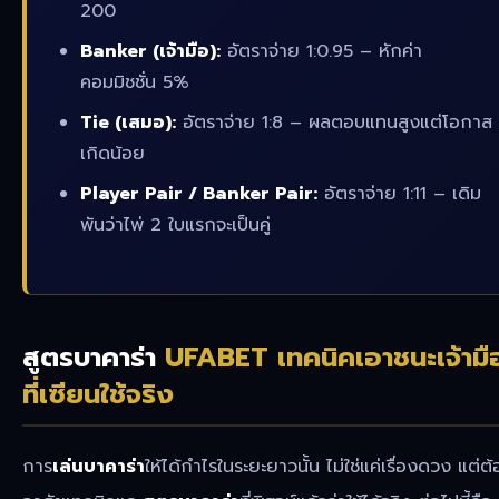
200
Banker (เจ้ามือ):
อัตราจ่าย 1:0.95 – หักค่า
คอมมิชชั่น 5%
Tie (เสมอ):
อัตราจ่าย 1:8 – ผลตอบแทนสูงแต่โอกาส
เกิดน้อย
Player Pair / Banker Pair:
อัตราจ่าย 1:11 – เดิม
พันว่าไพ่ 2 ใบแรกจะเป็นคู่
สูตรบาคาร่า
UFABET เทคนิคเอาชนะเจ้ามื
ที่เซียนใช้จริง
การ
เล่นบาคาร่า
ให้ได้กำไรในระยะยาวนั้น ไม่ใช่แค่เรื่องดวง แต่ต