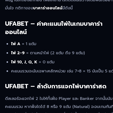
พื้นฐานให้ถ่องแท้ก่อน เพื่อให้สามารถตัดสินใจวางเดิมพันได้อย่
มั่นใจ กติกาของ
บาคาร่าออนไลน์
มีดังนี้
UFABET – ค่าคะแนนไพ่ในเกม
บาคาร่า
ออนไลน์
ไพ่ A
= 1 แต้ม
ไพ่ 2-9
= ตามหน้าไพ่ (2 แต้ม ถึง 9 แต้ม)
ไพ่ 10, J, Q, K
= 0 แต้ม
คะแนนรวมจะนับเฉพาะหลักหน่วย เช่น 7+8 = 15 นับเป็น 5 แต
UFABET – ลำดับการแจกไพ่
บาคาร่าสด
ดีลเลอร์จะแจกไพ่ 2 ใบให้ทั้งฝั่ง Player และ Banker จากนั้นนับ
คะแนนรวม หากฝั่งใดได้ 8 หรือ 9 แต้ม (Natural) จะจบเกมทันท