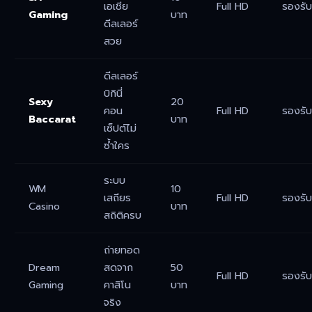
เอเชีย
Full HD
รองรับ
Gaming
บาท
ดีลเลอร์
สวย
ดีลเลอร์
บิกินี่
Sexy
20
คอน
Full HD
รองรับ
Baccarat
บาท
เซ็ปต์ไม่
ซ้ำใคร
ระบบ
WM
10
เสถียร
Full HD
รองรับ
Casino
บาท
สถิติครบ
ถ่ายทอด
Dream
สดจาก
50
Full HD
รองรับ
Gaming
คาสิโน
บาท
จริง