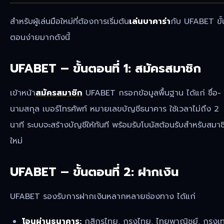
สำหรับผู้เล่นมือใหม่ที่ต้องการเริ่มต้น
เล่นบาคาร่า
กับ UFABET ขั้
ตอนง่ายมากดังนี้
UFABET – ขั้นตอนที่ 1: สมัครสมาชิก
เข้าหน้า
สมัครสมาชิก
UFABET กรอกข้อมูลพื้นฐาน ได้แก่ ชื่อ-
นามสกุล เบอร์โทรศัพท์ หมายเลขบัญชีธนาคาร ใช้เวลาไม่ถึง 2
นาที ระบบจะสร้างบัญชีให้ทันที พร้อมรับโบนัสต้อนรับสำหรับสมาช
ใหม่
UFABET – ขั้นตอนที่ 2: ฝากเงิน
UFABET รองรับการฝากเงินหลากหลายช่องทาง ได้แก่
โอนผ่านธนาคาร:
กสิกรไทย, กรุงไทย, ไทยพาณิชย์, กรุงเ